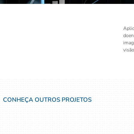
Apli
doenç
imag
visã
CONHEÇA OUTROS PROJETOS